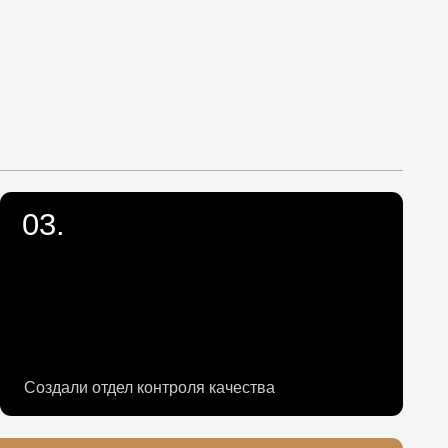
дел контроля качества
 автоматизировали
сь много придумывать,
ос в 2 раза,
живания, все