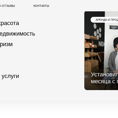
Ы
КОНТАКТЫ
ПРИРО
АРЕНДА И ПРОДАЖА
та
жимость
Установили рекорд 
ги
месяца с превышен