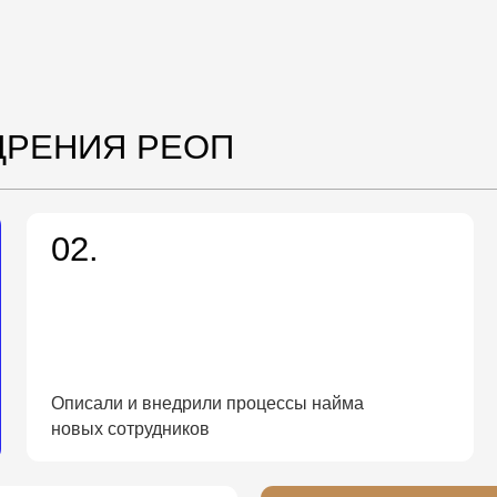
новых сотрудников
Создали от
05.
ие для
Сделали крутой апгрейд CRM-системы,
рутину
«За время обучения пришло
внедрять. Отдел продаж выр
улучшилось качество обслу