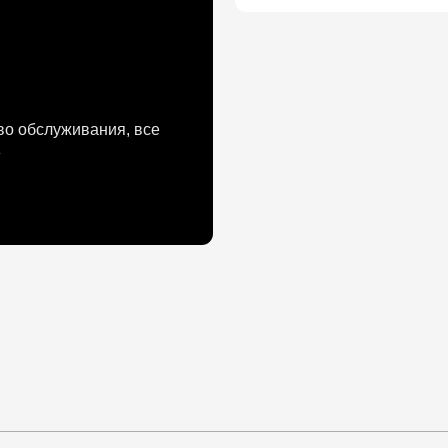
луживания, все
Компания ТЭМ
Компания может изготовить для клиента 
конечное изделие. А если не может его изг
другой страны, планеты или галактики.
Сколько лет бизнесу: 9 лет