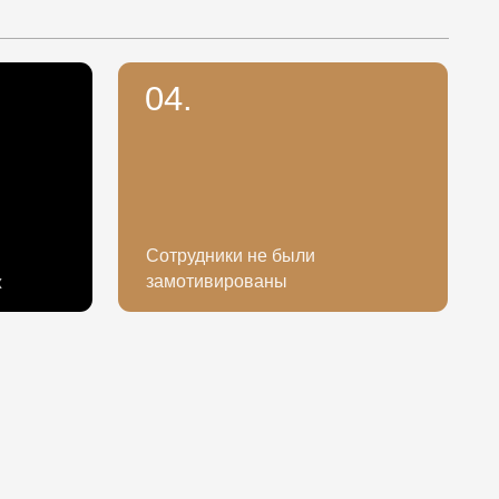
Сотрудники не были
замотивированы