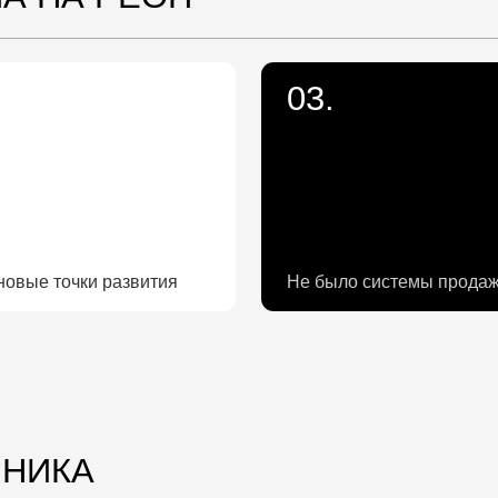
очки развития
Не было системы продаж
КА
Выйти из операционки
Обучить команду
Структурировать продажи