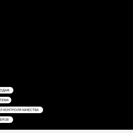
ЛЯ КАЧЕСТВА
НИЯ РЕОП
02.
03.
Описали и внедрили процессы найма