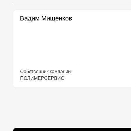
ЧТО МЫ
РАЗРАБОТАЛИ
И ВНЕДРИЛИ:
Если вы хотите ознакомиться с артефактами
по данным работам и внедрениям,
нажмите сюда
.
Мы подготовили для вас шаблонные примеры.
ОРГСТРУКТУРА КОМПАНИИ
АВАТАРЫ ЦА
МОДЕЛЬ ПРОДАЖ