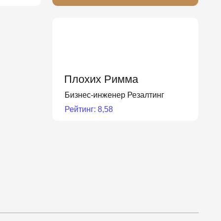
Плохих Римма
Бизнес-инженер Резалтинг
Рейтинг: 8,58
любой листовой полуфабрикат или
отовить, то сможет его привезти из